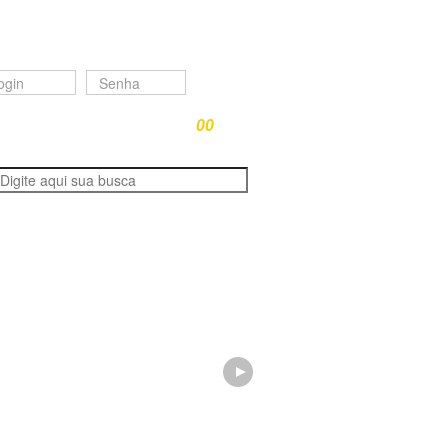
rea do Representante
çamento Online: Você tem
00
itens