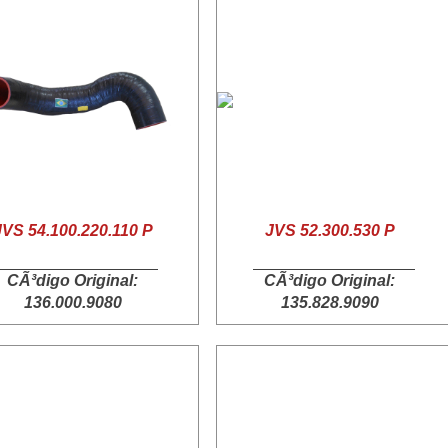
JVS 54.100.220.110 P
JVS 52.300.530 P
CÃ³digo Original:
CÃ³digo Original:
136.000.9080
135.828.9090