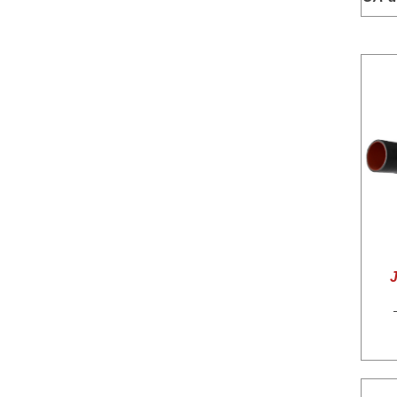
Man
MÃ¡quinas para Obras / AgrÃ­colas
Mercedes Benz
Scania
UtilitÃ¡rios
Volkswagen
Volvo