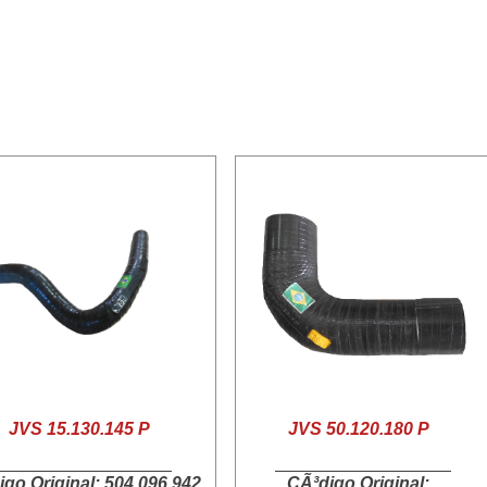
JVS 15.130.145 P
JVS 50.120.180 P
go Original: 504.096.942
CÃ³digo Original: